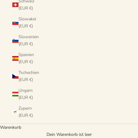
Schweiz
(EUR €)
Slowakei
(EUR €)
Slowenien
(EUR €)
Spanien
(EUR €)
Tschechien
(EUR €)
Ungarn
(EUR €)
Zypern
(EUR €)
Warenkorb
Natürliche Tierpflege
Dein Warenkorb ist leer
Limited Sommer Editions