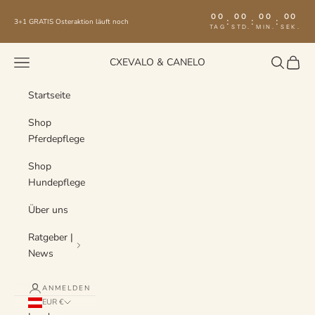
Zum Inhalt springen
00
00
00
00
:
:
:
3+1 GRATIS Osteraktion läuft noch
TAG
STD.
MIN.
SEK.
Menü
Suchen
Waren
CXEVALO & CANELO
Startseite
Shop
Pferdepflege
Shop
Hundepflege
Über uns
Ratgeber |
News
ANMELDEN
EUR €