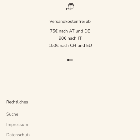
Versandkostenfrei ab
75€ nach AT und DE
90€ nach IT
150€ nach CH und EU
Gehe zu Element 1
Gehe zu Element 2
Gehe zu Element 3
Rechtliches
Suche
Impressum
Datenschutz