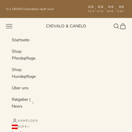
Zum Inhalt springen
00
00
00
00
:
:
:
3+1 GRATIS Osteraktion läuft noch
TAG
STD.
MIN.
SEK.
Menü
Suchen
Waren
CXEVALO & CANELO
Startseite
Shop
Pferdepflege
Shop
Hundepflege
Über uns
Ratgeber |
News
ANMELDEN
EUR €